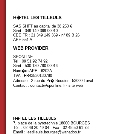
H�TEL LES TILLEULS
SAS SHFT au capital de 38 250 €
Siret : 349 149 369 00010
CEE FR : 21 349 149 369 - n° 89 B 26
APE 551 A
WEB PROVIDER
SPONLINE
Tel : 09 51 92 74 92
Siret : 530 130 780 00014
Num�ro APE : 6202A
TVA : FR43530130780
Adresse : 2 rue du Pr� Boudier - 53000 Laval
Contact : contact@sponline.fr -
site web
H�TEL LES TILLEULS
7, place de la pyrotechnie 18000 BOURGES
Tél. : 02 48 20 49 04 - Fax : 02 48 50 61 73
Email :
lestilleuls.bourges@wanadoo.fr